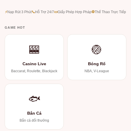
⚡
Nạp Rút 3 Phút
📞
Hỗ Trợ 24/7
📜
Giấy Phép Hợp Pháp
⚽
Thể Thao Trực Tiếp
GAME HOT
🎰
🏐
Casino Live
Bóng Rổ
Baccarat, Roulette, Blackjack
NBA, V-League
🐟
Bắn Cá
Bắn cá đổi thưởng