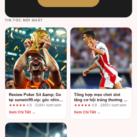
TIN TỨC MỚI NHẤT
Review Poker Sit &amp; Go
Tổng hợp mẹo chơi slot
tại sunwin99.vip: góc nhìn
tăng cơ hội trúng thưởng tại
từ người chơi lâu năm
go88-win.com.co
★★★★★
4.8 · 3184+ lượt xem
★★★★★
4.8 · 1905+ lượt xem
Xem Chi Tiết →
Xem Chi Tiết →