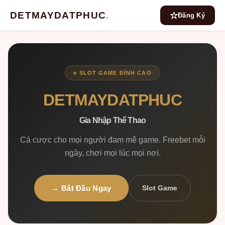
DETMAYDATPHUC
.
Đăng Ký
♠ SLOT GAME ĐỈNH CAO
DETMAYDATPHUC
Gia Nhập Thể Thao
Cá cược cho mọi người đam mê game. Freebet mỗi
ngày, chơi mọi lúc mọi nơi.
→ Bắt Đầu Ngay
Slot Game