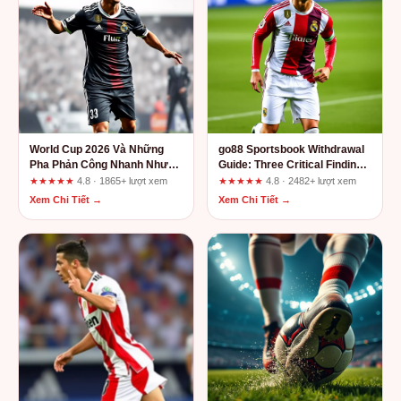
World Cup 2026 Và Những
go88 Sportsbook Withdrawal
Pha Phản Công Nhanh Như
Guide: Three Critical Findings
Chớp Khiến Đối Thủ Choáng
Before You Request a Payout
★★★★★
4.8 · 1865+ lượt xem
★★★★★
4.8 · 2482+ lượt xem
Váng
Xem Chi Tiết →
Xem Chi Tiết →