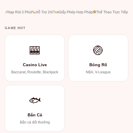
⚡
Nạp Rút 3 Phút
📞
Hỗ Trợ 24/7
📜
Giấy Phép Hợp Pháp
⚽
Thể Thao Trực Tiếp
GAME HOT
🎰
🏐
Casino Live
Bóng Rổ
Baccarat, Roulette, Blackjack
NBA, V-League
🐟
Bắn Cá
Bắn cá đổi thưởng