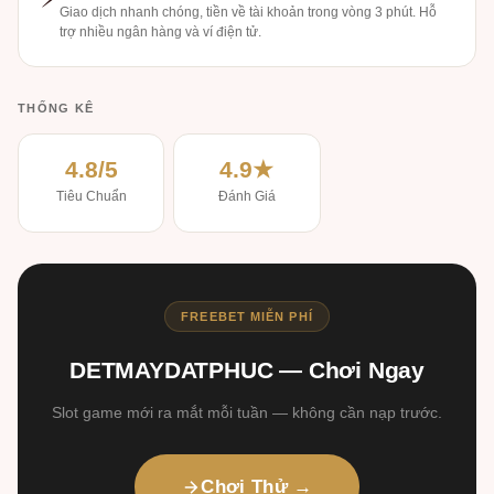
Giao dịch nhanh chóng, tiền về tài khoản trong vòng 3 phút. Hỗ
trợ nhiều ngân hàng và ví điện tử.
THỐNG KÊ
4.8/5
4.9★
Tiêu Chuẩn
Đánh Giá
FREEBET MIỄN PHÍ
DETMAYDATPHUC — Chơi Ngay
Slot game mới ra mắt mỗi tuần — không cần nạp trước.
Chơi Thử →