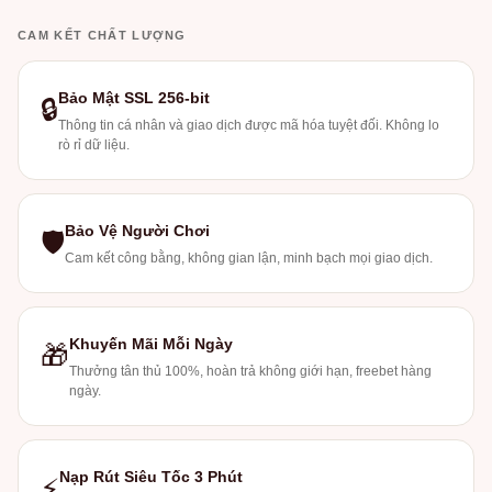
CAM KẾT CHẤT LƯỢNG
Bảo Mật SSL 256-bit
🔒
Thông tin cá nhân và giao dịch được mã hóa tuyệt đối. Không lo
rò rỉ dữ liệu.
Bảo Vệ Người Chơi
🛡
Cam kết công bằng, không gian lận, minh bạch mọi giao dịch.
Khuyến Mãi Mỗi Ngày
🎁
Thưởng tân thủ 100%, hoàn trả không giới hạn, freebet hàng
ngày.
Nạp Rút Siêu Tốc 3 Phút
⚡