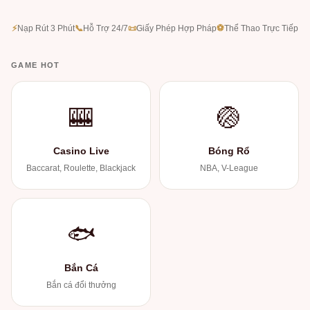
⚡
Nạp Rút 3 Phút
📞
Hỗ Trợ 24/7
📜
Giấy Phép Hợp Pháp
⚽
Thể Thao Trực Tiếp
GAME HOT
🎰
🏐
Casino Live
Bóng Rổ
Baccarat, Roulette, Blackjack
NBA, V-League
🐟
Bắn Cá
Bắn cá đổi thưởng