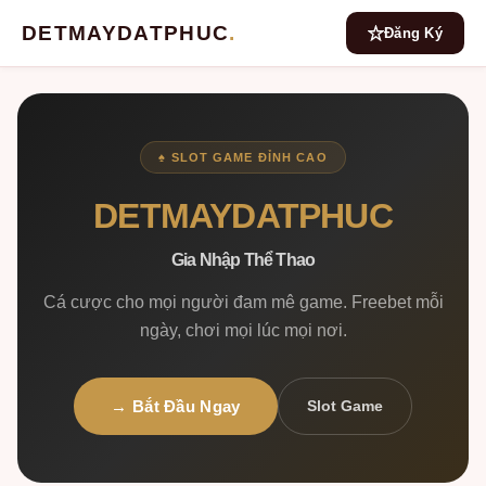
DETMAYDATPHUC
.
Đăng Ký
♠ SLOT GAME ĐỈNH CAO
DETMAYDATPHUC
Gia Nhập Thể Thao
Cá cược cho mọi người đam mê game. Freebet mỗi
ngày, chơi mọi lúc mọi nơi.
→ Bắt Đầu Ngay
Slot Game