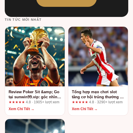
TIN TỨC MỚI NHẤT
Review Poker Sit &amp; Go
Tổng hợp mẹo chơi slot
tại sunwin99.vip: góc nhìn
tăng cơ hội trúng thưởng tại
từ người chơi lâu năm
go88-win.com.co
★★★★★
4.8 · 1905+ lượt xem
★★★★★
4.8 · 3290+ lượt xem
Xem Chi Tiết →
Xem Chi Tiết →