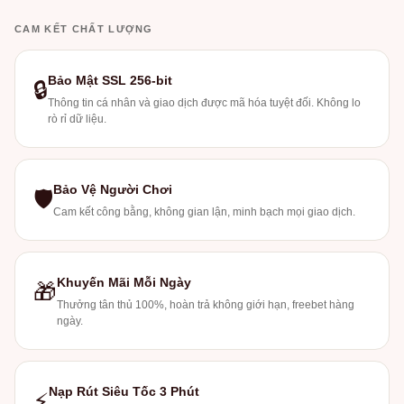
CAM KẾT CHẤT LƯỢNG
Bảo Mật SSL 256-bit
🔒
Thông tin cá nhân và giao dịch được mã hóa tuyệt đối. Không lo
rò rỉ dữ liệu.
Bảo Vệ Người Chơi
🛡
Cam kết công bằng, không gian lận, minh bạch mọi giao dịch.
Khuyến Mãi Mỗi Ngày
🎁
Thưởng tân thủ 100%, hoàn trả không giới hạn, freebet hàng
ngày.
Nạp Rút Siêu Tốc 3 Phút
⚡