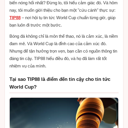
biến nóng hổi nhất? Đừng lo, tôi hiểu cảm giác đó. Và hôm
nay, tôi muốn giới thiệu cho bạn một "cứu cánh" thực sự:
TIP88
– nơi hội tụ tin tức World Cup chuẩn từng giờ, giúp
bạn luôn đi trước một bước.
Bóng đá không chỉ là môn thể thao, nó là cảm xúc, là niềm
đam mê. Và World Cup là đỉnh cao của cảm xúc đó.
Nhưng để tận hưởng trọn vẹn, bạn cần có nguồn thông tin
đáng tin cậy. TIP88 hiểu điều đó, và họ đã làm rất tốt
nhiệm vụ của mình.
Tại sao TIP88 là điểm đến tin cậy cho tin tức
World Cup?