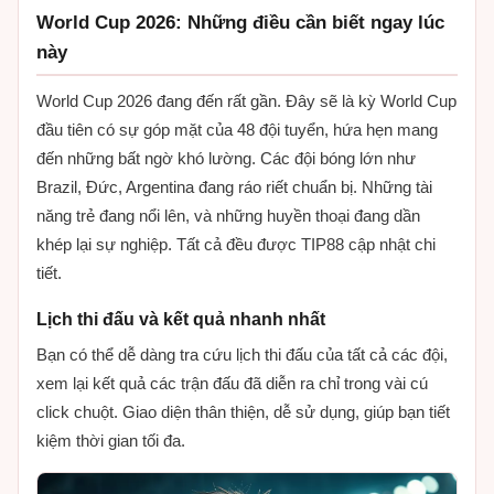
World Cup 2026: Những điều cần biết ngay lúc
này
World Cup 2026 đang đến rất gần. Đây sẽ là kỳ World Cup
đầu tiên có sự góp mặt của 48 đội tuyển, hứa hẹn mang
đến những bất ngờ khó lường. Các đội bóng lớn như
Brazil, Đức, Argentina đang ráo riết chuẩn bị. Những tài
năng trẻ đang nổi lên, và những huyền thoại đang dần
khép lại sự nghiệp. Tất cả đều được TIP88 cập nhật chi
tiết.
Lịch thi đấu và kết quả nhanh nhất
Bạn có thể dễ dàng tra cứu lịch thi đấu của tất cả các đội,
xem lại kết quả các trận đấu đã diễn ra chỉ trong vài cú
click chuột. Giao diện thân thiện, dễ sử dụng, giúp bạn tiết
kiệm thời gian tối đa.