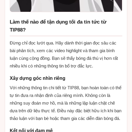
Làm thế nào để tận dụng tối đa tin tức từ
TIP88?
Đừng chỉ đọc lướt qua. Hãy dành thời gian đọc sâu các
bài phân tích, xem các video highlight và tham gia bình
luận cùng cộng đồng. Bạn sẽ thấy bóng đá thú vị hơn rất
nhiều khi có những thông tin bổ trợ đắc lực.
Xây dựng góc nhìn riêng
Với những thông tin chi tiết từ TIP88, bạn hoàn toàn có thể
tự tin đưa ra nhận định của riêng mình. Không còn là
những suy đoán mơ hồ, mà là những lập luận chặt chẽ
dựa trên dữ liệu thực tế. Điều này đặc biệt hữu ích khi bạn
thảo luận với bạn bè hoặc tham gia các diễn đàn bóng đá.
Kết nối với đam mê