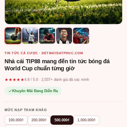
TIN TỨC CÁ CƯỢC · DETMAYDATPHUC.COM
Nhà cái TIP88 mang đến tin tức bóng đá
World Cup chuẩn từng giờ
★★★★★
4.8 / 5.0 · 2,037+ đánh giá đã xác minh
Khuyến Mãi Đang Diễn Ra
MỨC NẠP THAM KHẢO
100.000₫
200.000₫
500.000₫
1.000.000₫