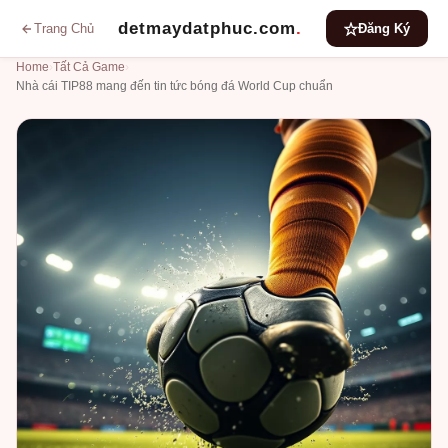
detmaydatphuc.com
.
Trang Chủ
Đăng Ký
Home
›
Tất Cả Game
›
Nhà cái TIP88 mang đến tin tức bóng đá World Cup chuẩn