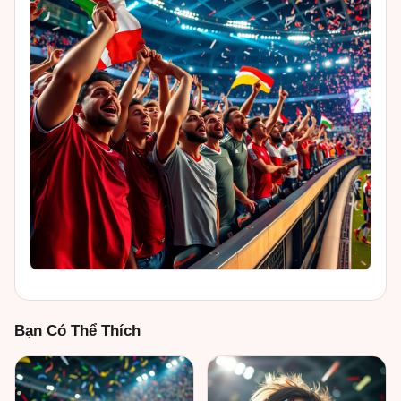
Bạn Có Thể Thích