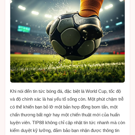
Khi nói đến tin tức bóng đá, đặc biệt là World Cup, tốc độ
và độ chính xác là hai yếu tố sống còn. Một phút chậm trễ
có thể khiến bạn bỏ lỡ một bản hợp đồng bom tấn, một
chấn thương bất ngờ hay một chiến thuật mới của huấn
luyện viên. TIP88 không chỉ cập nhật tin tức nhanh mà còn
kiểm duyệt kỹ lưỡng, đảm bảo bạn nhận được thông tin