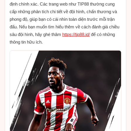
định chính xác. Các trang web như TIP88 thường cung
cấp những phân tích chi tiết về đội hình, chấn thương và
phong độ, giúp bạn có cái nhìn toàn diện trước mỗi trận
đấu. Nếu bạn muốn tìm hiểu thêm về cách đánh giá chiều
sâu đội hình, hãy ghé thăm
https://tip88.id/
để có những
thông tin hữu ích.