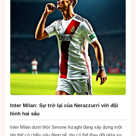
Inter Milan: Sự trở lại của Nerazzurri với đội
hình hai sâu
Inter Milan dưới thời Simone Inzaghi đang xây dựng một
tập thể có chiều sâu đáng nể. Họ có thể thay đổi giữa sơ