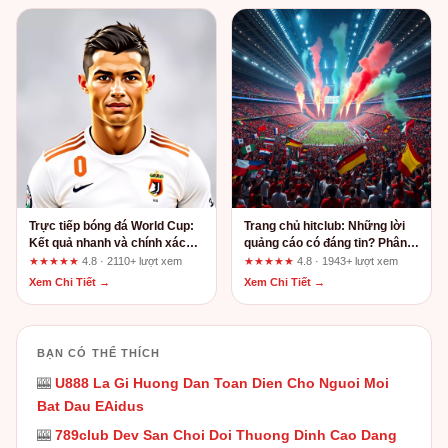
Trực tiếp bóng đá World Cup:
Trang chủ hitclub: Những lời
Kết quả nhanh và chính xác
quảng cáo có đáng tin? Phân
24h
tích qua bộ tiêu chí kiểm
★★★★★
4.8 · 2110+ lượt xem
★★★★★
4.8 · 1943+ lượt xem
chứng
Xem Chi Tiết →
Xem Chi Tiết →
BẠN CÓ THỂ THÍCH
🎰
U888 La Gi Huong Dan Toan Dien Cho Nguoi Moi
Bat Dau EAidus
🎰
789club Dev San Choi Doi Thuong Dinh Cao Dang