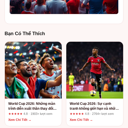
Bạn Có Thể Thích
World Cup 2026: Những màn
World Cup 2026: Sự cạnh
trình diễn xuất thần thay đổi
tranh không giới hạn và những
cục diện giải đấu
điều chưa từng có trên sân cỏ
★★★★★
4.8 · 1903+ lượt xem
★★★★★
4.8 · 2764+ lượt xem
Xem Chi Tiết →
Xem Chi Tiết →