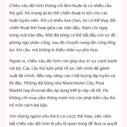
Chiều sâu đội hình không chỉ đơn thuần là có nhiều cầu
thủ giỏi. Nó mang lại lợi thế chiến thuật to lớn cho các
huấn luyện viên. Khi có nhiều lựa chọn, họ có thể thay đổi
chiến thuật linh hoạt giữa các trận đấu, thậm chí ngay
trong một trận đấu. Một đội bóng có thể bắt đầu với sơ đồ
phòng ngự phản công, sau đó chuyển sang tấn công tổng
lực khi cần, mà không lo thiếu nhân sự phù hợp.
Ngoài ra, chiều sâu đội hình còn giúp duy trì sự cạnh tranh
nội bộ. Các cầu thủ luôn phải nỗ lực hết mình để giành
suất đá chính, điều này nâng cao chất lượng tập luyện và
thi đấu. Những đội bóng như Manchester City, Real
Madrid hay Arsenal đều áp dụng triết lý này rất tốt. Họ
không chỉ mua sắm thông minh mà còn phát triển cầu thủ
trẻ một cách bài bản.
Với những người yêu thích cá cược thể thao, việc nắm
bắt chiều sâu đội hình là yếu tố quan trọng để đưa ra quyết