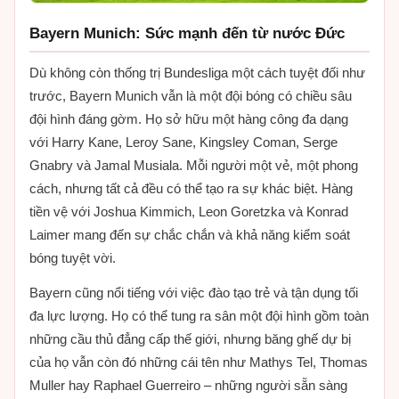
Bayern Munich: Sức mạnh đến từ nước Đức
Dù không còn thống trị Bundesliga một cách tuyệt đối như
trước, Bayern Munich vẫn là một đội bóng có chiều sâu
đội hình đáng gờm. Họ sở hữu một hàng công đa dạng
với Harry Kane, Leroy Sane, Kingsley Coman, Serge
Gnabry và Jamal Musiala. Mỗi người một vẻ, một phong
cách, nhưng tất cả đều có thể tạo ra sự khác biệt. Hàng
tiền vệ với Joshua Kimmich, Leon Goretzka và Konrad
Laimer mang đến sự chắc chắn và khả năng kiểm soát
bóng tuyệt vời.
Bayern cũng nổi tiếng với việc đào tạo trẻ và tận dụng tối
đa lực lượng. Họ có thể tung ra sân một đội hình gồm toàn
những cầu thủ đẳng cấp thế giới, nhưng băng ghế dự bị
của họ vẫn còn đó những cái tên như Mathys Tel, Thomas
Muller hay Raphael Guerreiro – những người sẵn sàng