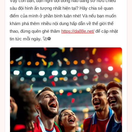
Vậy còn bạn, bạn nghĩ đội bóng nào đang sở hữu chiều
sâu đội hình ấn tượng nhất hiện tại? Hãy chia sẻ quan
điểm của mình ở phần bình luận nhé! Và nếu bạn muốn
khám phá thêm nhiều nội dung hấp dẫn về thế giới thể
thao, đừng quên ghé thăm
https://da88e.net/
để cập nhật
tin tức mỗi ngày. 🚀⚽