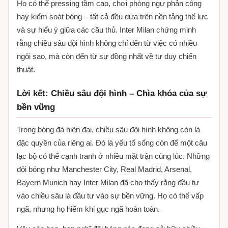
Họ có thể pressing tầm cao, chơi phòng ngự phản công
hay kiểm soát bóng – tất cả đều dựa trên nền tảng thể lực
và sự hiểu ý giữa các cầu thủ. Inter Milan chứng minh
rằng chiều sâu đội hình không chỉ đến từ việc có nhiều
ngôi sao, mà còn đến từ sự đồng nhất về tư duy chiến
thuật.
Lời kết: Chiều sâu đội hình – Chìa khóa của sự
bền vững
Trong bóng đá hiện đại, chiều sâu đội hình không còn là
đặc quyền của riêng ai. Đó là yếu tố sống còn để một câu
lạc bộ có thể cạnh tranh ở nhiều mặt trận cùng lúc. Những
đội bóng như Manchester City, Real Madrid, Arsenal,
Bayern Munich hay Inter Milan đã cho thấy rằng đầu tư
vào chiều sâu là đầu tư vào sự bền vững. Họ có thể vấp
ngã, nhưng họ hiếm khi gục ngã hoàn toàn.