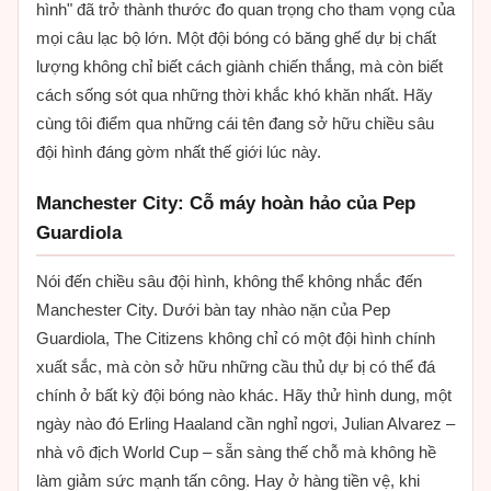
hình" đã trở thành thước đo quan trọng cho tham vọng của
mọi câu lạc bộ lớn. Một đội bóng có băng ghế dự bị chất
lượng không chỉ biết cách giành chiến thắng, mà còn biết
cách sống sót qua những thời khắc khó khăn nhất. Hãy
cùng tôi điểm qua những cái tên đang sở hữu chiều sâu
đội hình đáng gờm nhất thế giới lúc này.
Manchester City: Cỗ máy hoàn hảo của Pep
Guardiola
Nói đến chiều sâu đội hình, không thể không nhắc đến
Manchester City. Dưới bàn tay nhào nặn của Pep
Guardiola, The Citizens không chỉ có một đội hình chính
xuất sắc, mà còn sở hữu những cầu thủ dự bị có thể đá
chính ở bất kỳ đội bóng nào khác. Hãy thử hình dung, một
ngày nào đó Erling Haaland cần nghỉ ngơi, Julian Alvarez –
nhà vô địch World Cup – sẵn sàng thế chỗ mà không hề
làm giảm sức mạnh tấn công. Hay ở hàng tiền vệ, khi