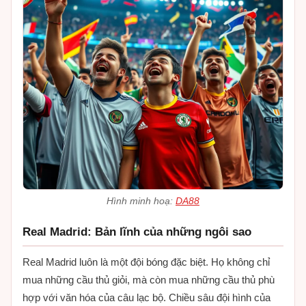
Hình minh hoạ:
DA88
Real Madrid: Bản lĩnh của những ngôi sao
Real Madrid luôn là một đội bóng đặc biệt. Họ không chỉ
mua những cầu thủ giỏi, mà còn mua những cầu thủ phù
hợp với văn hóa của câu lạc bộ. Chiều sâu đội hình của