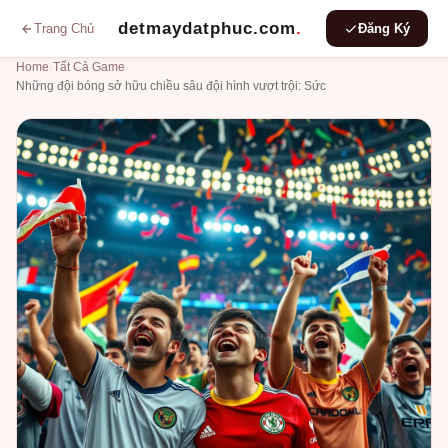
detmaydatphuc.com
.
Trang Chủ
Đăng Ký
Home
›
Tất Cả Game
›
Những đội bóng sở hữu chiều sâu đội hình vượt trội: Sức