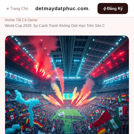
detmaydatphuc.com
.
Trang Chủ
Đăng Ký
Home
›
Tất Cả Game
›
World Cup 2026: Sự Cạnh Tranh Không Giới Hạn Trên Sân C