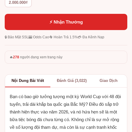
2.000.000₫
⚡ Nhận Thưởng
🔒 Bảo Mật SSL
🎰 Odds Cao
🔄 Hoàn Trả 1.5%
💳 Đa Kênh Nạp
🔥
278
người đang xem trang này
Nội Dung Bài Viết
Đánh Giá (3,022)
Giao Dịch
Bạn có bao giờ tưởng tượng một kỳ World Cup với 48 đội
tuyển, trải dài khắp ba quốc gia Bắc Mỹ? Điều đó sắp trở
thành hiện thực vào năm 2026, và nó hứa hẹn sẽ là một
bữa tiệc bóng đá chưa từng có. Không chỉ là sự mở rộng
về số lượng đội tham dự, mà còn là sự cạnh tranh khốc