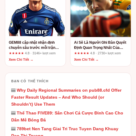
GEM88 cập nhật nhận định
Ai Sẽ Là Người Ghi Bàn Quyết
chuyên sâu trước mỗi trận
Định Quan Trọng Nhất Của
World Cup: Bí kíp nào cho dân
Toàn Giải Đấu Lịch Sử?
★★★★★
4.8 · 3146+ lượt xem
★★★★★
4.8 · 2730+ lượt xem
cá độ?
Xem Chi Tiết →
Xem Chi Tiết →
BẠN CÓ THỂ THÍCH
🎰
Why Daily Regional Summaries on pub88.cfd Offer
Faster Result Updates – And Who Should (or
Shouldn’t) Use Them
🎰
Thể Thao FIVE89: Sân Chơi Cá Cược Đỉnh Cao Cho
Dân Mê Bóng Đá
🎰
789bet Nen Tang Giai Tri Truc Tuyen Dang Khuay
Dao Thi Truong