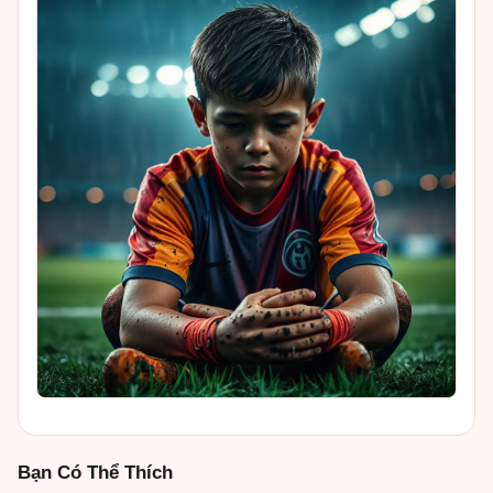
Bạn Có Thể Thích