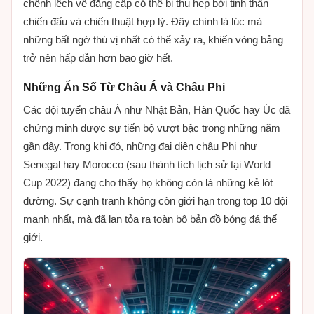
chênh lệch về đẳng cấp có thể bị thu hẹp bởi tinh thần
chiến đấu và chiến thuật hợp lý. Đây chính là lúc mà
những bất ngờ thú vị nhất có thể xảy ra, khiến vòng bảng
trở nên hấp dẫn hơn bao giờ hết.
Những Ẩn Số Từ Châu Á và Châu Phi
Các đội tuyển châu Á như Nhật Bản, Hàn Quốc hay Úc đã
chứng minh được sự tiến bộ vượt bậc trong những năm
gần đây. Trong khi đó, những đại diện châu Phi như
Senegal hay Morocco (sau thành tích lịch sử tại World
Cup 2022) đang cho thấy họ không còn là những kẻ lót
đường. Sự cạnh tranh không còn giới hạn trong top 10 đội
mạnh nhất, mà đã lan tỏa ra toàn bộ bản đồ bóng đá thế
giới.