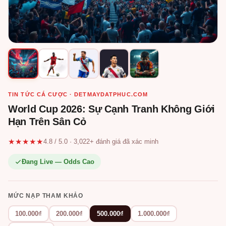
TIN TỨC CÁ CƯỢC · DETMAYDATPHUC.COM
World Cup 2026: Sự Cạnh Tranh Không Giới
Hạn Trên Sân Cỏ
★★★★★
4.8 / 5.0 · 3,022+ đánh giá đã xác minh
Đang Live — Odds Cao
MỨC NẠP THAM KHẢO
100.000₫
200.000₫
500.000₫
1.000.000₫