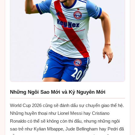
Những Ngôi Sao Mới và Kỷ Nguyên Mới
World Cup 2026 cũng sẽ đánh dấu sự chuyển giao thế hệ.
Những huyền thoại như Lionel Messi hay Cristiano
Ronaldo có thể sẽ không còn thi đấu, nhưng những ngôi
sao trẻ như Kylian Mbappe, Jude Bellingham hay Pedri đã