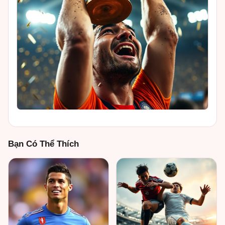
Bạn Có Thể Thích