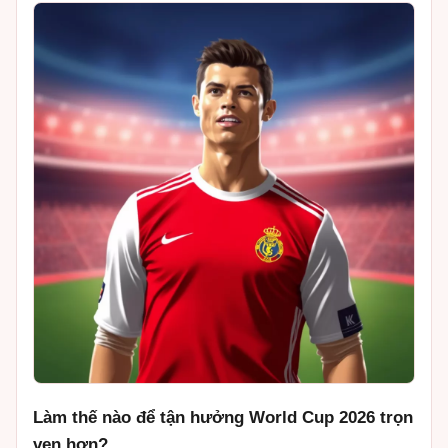
Làm thế nào để tận hưởng World Cup 2026 trọn
vẹn hơn?