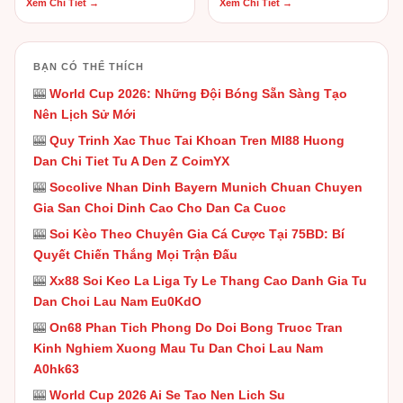
Xem Chi Tiết →
Xem Chi Tiết →
BẠN CÓ THỂ THÍCH
🎰
World Cup 2026: Những Đội Bóng Sẵn Sàng Tạo
Nên Lịch Sử Mới
🎰
Quy Trinh Xac Thuc Tai Khoan Tren Ml88 Huong
Dan Chi Tiet Tu A Den Z CoimYX
🎰
Socolive Nhan Dinh Bayern Munich Chuan Chuyen
Gia San Choi Dinh Cao Cho Dan Ca Cuoc
🎰
Soi Kèo Theo Chuyên Gia Cá Cược Tại 75BD: Bí
Quyết Chiến Thắng Mọi Trận Đấu
🎰
Xx88 Soi Keo La Liga Ty Le Thang Cao Danh Gia Tu
Dan Choi Lau Nam Eu0KdO
🎰
On68 Phan Tich Phong Do Doi Bong Truoc Tran
Kinh Nghiem Xuong Mau Tu Dan Choi Lau Nam
A0hk63
🎰
World Cup 2026 Ai Se Tao Nen Lich Su