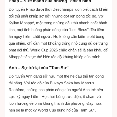
Pháp – Sức mạnh của những "chiến binh"
Đội tuyển Pháp dưới thời Deschamps luôn biết cách khiến
đối thủ phải khiếp sợ bởi những đợt lên bóng tốc độ. Với
Kylian Mbappé, một trong những cầu thủ nhanh nhất hành
tinh, mọi tình huống phản công của "Les Bleus" đều tiềm
ẩn nguy hiểm chết người. Họ không cần kiểm soát bóng
quá nhiều, chỉ cần một khoảng trống nhỏ cũng đủ để trừng
phạt đối thủ. World Cup 2026 chắc chắn sẽ là sân khấu để
Mbappé tiếp tục thể hiện tốc độ khủng khiếp của mình.
Anh – Sự trở lại của "Tam Sư"
Đội tuyển Anh đang sở hữu một thế hệ cầu thủ tấn công
tài năng. Với tốc độ của Bukayo Saka hay Marcus
Rashford, những pha phản công của người Anh trở nên
cực kỳ nguy hiểm. Họ chơi bóng trực diện, ít chạm và
luôn hướng về phía khung thành đối phương. Đây hứa
hẹn sẽ là một kỳ World Cup bùng nổ của "Tam Sư".