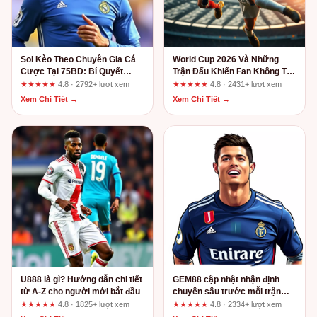
Soi Kèo Theo Chuyên Gia Cá
World Cup 2026 Và Những
Cược Tại 75BD: Bí Quyết
Trận Đấu Khiến Fan Không Thể
Chiến Thắng Mọi Trận Đấu
Quên Suốt Cuộc Đời
★★★★★
4.8 · 2792+ lượt xem
★★★★★
4.8 · 2431+ lượt xem
Xem Chi Tiết →
Xem Chi Tiết →
U888 là gì? Hướng dẫn chi tiết
GEM88 cập nhật nhận định
từ A-Z cho người mới bắt đầu
chuyên sâu trước mỗi trận
World Cup: Bí kíp nào cho dân
★★★★★
4.8 · 1825+ lượt xem
★★★★★
4.8 · 2334+ lượt xem
cá độ?