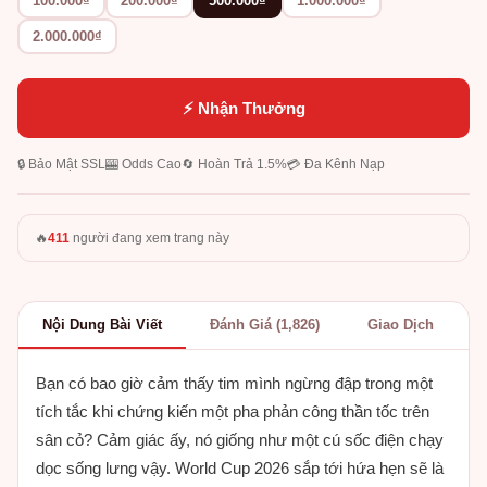
100.000₫
200.000₫
500.000₫
1.000.000₫
2.000.000₫
⚡ Nhận Thưởng
🔒 Bảo Mật SSL
🎰 Odds Cao
🔄 Hoàn Trả 1.5%
💳 Đa Kênh Nạp
🔥
411
người đang xem trang này
Nội Dung Bài Viết
Đánh Giá (1,826)
Giao Dịch
Bạn có bao giờ cảm thấy tim mình ngừng đập trong một
tích tắc khi chứng kiến một pha phản công thần tốc trên
sân cỏ? Cảm giác ấy, nó giống như một cú sốc điện chạy
dọc sống lưng vậy. World Cup 2026 sắp tới hứa hẹn sẽ là