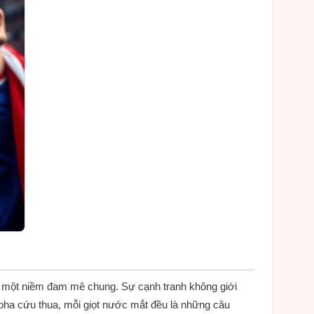
 về một niềm đam mê chung. Sự cạnh tranh không giới
i pha cứu thua, mỗi giọt nước mắt đều là những câu