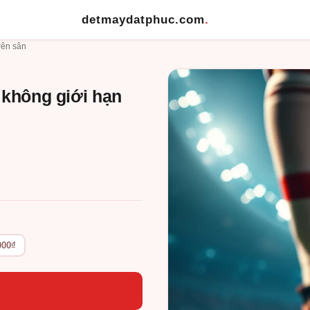
detmaydatphuc.com
.
rên sân
 không giới hạn
000₫