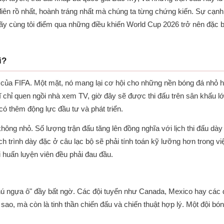
iên rồ nhất, hoành tráng nhất mà chúng ta từng chứng kiến. Sự cạnh 
y cùng tôi điểm qua những điều khiến World Cup 2026 trở nên đặc bi
i?
bạo của FIFA. Một mặt, nó mang lại cơ hội cho những nền bóng đá nh
 chỉ quen ngồi nhà xem TV, giờ đây sẽ được thi đấu trên sân khấu lớn
ó thêm động lực đầu tư và phát triển.
ông nhỏ. Số lượng trận đấu tăng lên đồng nghĩa với lịch thi đấu dày
 trình dày đặc ở câu lạc bộ sẽ phải tính toán kỹ lưỡng hơn trong vi
 huấn luyện viên đều phải đau đầu.
ú ngựa ô" đầy bất ngờ. Các đội tuyển như Canada, Mexico hay các đạ
ao, mà còn là tinh thần chiến đấu và chiến thuật hợp lý. Một đội bó