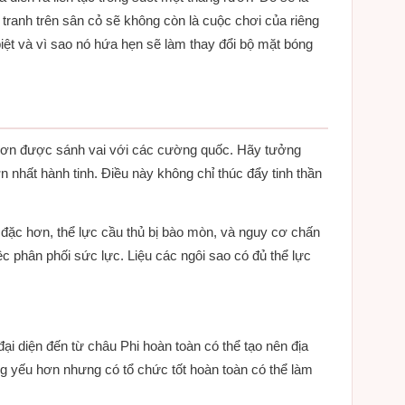
tranh trên sân cỏ sẽ không còn là cuộc chơi của riêng
ệt và vì sao nó hứa hẹn sẽ làm thay đổi bộ mặt bóng
ỏ hơn được sánh vai với các cường quốc. Hãy tưởng
 nhất hành tinh. Điều này không chỉ thúc đẩy tinh thần
 đặc hơn, thể lực cầu thủ bị bào mòn, và nguy cơ chấn
ệc phân phối sức lực. Liệu các ngôi sao có đủ thể lực
i diện đến từ châu Phi hoàn toàn có thể tạo nên địa
ng yếu hơn nhưng có tổ chức tốt hoàn toàn có thể làm