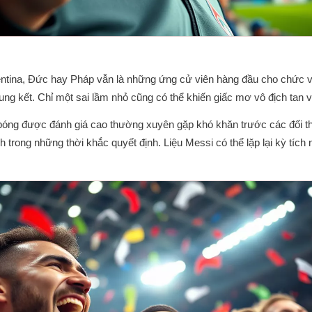
gentina, Đức hay Pháp vẫn là những ứng cử viên hàng đầu cho chức vô
ung kết. Chỉ một sai lầm nhỏ cũng có thể khiến giấc mơ vô địch tan 
óng được đánh giá cao thường xuyên gặp khó khăn trước các đối th
h trong những thời khắc quyết định. Liệu Messi có thể lặp lại kỳ t