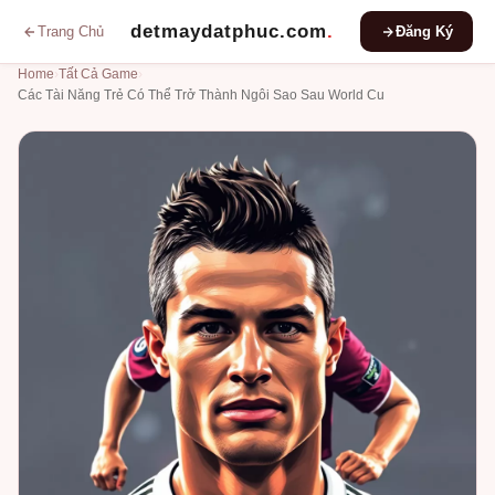
detmaydatphuc.com
.
Trang Chủ
Đăng Ký
Home
›
Tất Cả Game
›
Các Tài Năng Trẻ Có Thể Trở Thành Ngôi Sao Sau World Cu