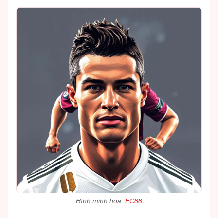
Hình minh hoạ:
FC88