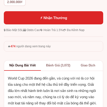
2.000.000₫
⚡ Nhận Thưởng
🔒 Bảo Mật SSL
🎰 Odds Cao
🔄 Hoàn Trả 1.5%
💳 Đa Kênh Nạp
🔥
474
người đang xem trang này
Nội Dung Bài Viết
Đánh Giá (3,072)
Giao Dịch
World Cup 2026 đang đến gần, và cùng với nó là cơ hội
tỏa sáng cho một thế hệ cầu thủ trẻ đầy triển vọng. Giải
đấu lớn nhất hành tinh luôn là nơi sản sinh ra những ngôi
sao mới, và năm nay, chúng ta có lý do để kỳ vọng vào
một loạt tài năng sẽ thay đổi bộ mặt của bóng đá thế giới.