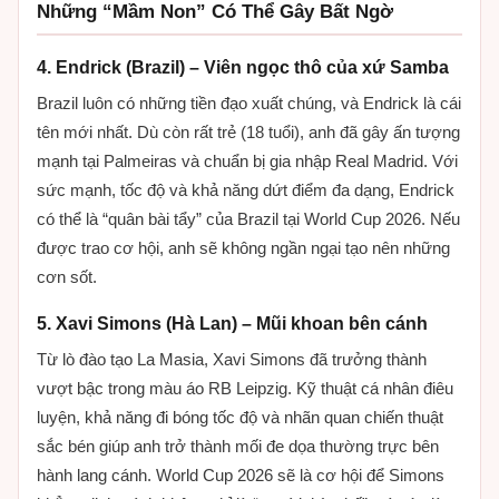
Những “Mầm Non” Có Thể Gây Bất Ngờ
4. Endrick (Brazil) – Viên ngọc thô của xứ Samba
Brazil luôn có những tiền đạo xuất chúng, và Endrick là cái
tên mới nhất. Dù còn rất trẻ (18 tuổi), anh đã gây ấn tượng
mạnh tại Palmeiras và chuẩn bị gia nhập Real Madrid. Với
sức mạnh, tốc độ và khả năng dứt điểm đa dạng, Endrick
có thể là “quân bài tẩy” của Brazil tại World Cup 2026. Nếu
được trao cơ hội, anh sẽ không ngần ngại tạo nên những
cơn sốt.
5. Xavi Simons (Hà Lan) – Mũi khoan bên cánh
Từ lò đào tạo La Masia, Xavi Simons đã trưởng thành
vượt bậc trong màu áo RB Leipzig. Kỹ thuật cá nhân điêu
luyện, khả năng đi bóng tốc độ và nhãn quan chiến thuật
sắc bén giúp anh trở thành mối đe dọa thường trực bên
hành lang cánh. World Cup 2026 sẽ là cơ hội để Simons