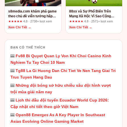
s8media.com khám phá game
88xx và Sự Phổ Biến Trên
theo chủ đề viễn tưởng hấp
Mạng Xã Hội: Vì Sao Cộng
dẫn
Đồng Mê Game Lại "Phát
★★★★★
4.8 · 2738+ lượt xem
★★★★★
4.8 · 2571+ lượt xem
Cuồng"?
Xem Chi Tiết →
Xem Chi Tiết →
BẠN CÓ THỂ THÍCH
🎰
Fv88 Bi Quyet Quan Ly Von Khi Choi Casino Kinh
Nghiem Tu Tay Choi 10 Nam
🎰
Tg88 La Gi Huong Dan Chi Tiet Ve Nen Tang Giai Tri
Truc Tuyen Hang Dau
🎰
Những đội bóng sở hữu chiều sâu đội hình vượt
trội mùa giải năm nay
🎰
Lịch thi đấu đội tuyển Ecuador World Cup 2026:
Cập nhật chi tiết theo giờ Việt Nam
🎰
Open88 Emerges As A Key Player In Southeast
Asias Evolving Online Gaming Market