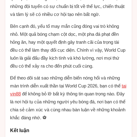
những đội tuyển có sự chuẩn bị tốt về thể lực, chiến thuật
và tâm lý sẽ có nhiều cơ hội tạo nên bất ngờ.
Bên cạnh đó, yếu tố may mắn cũng đóng vai trò không
nhỏ. Một quả bóng chạm cột dọc, một pha đá phạt đền
hỏng ăn, hay một quyết định gây tranh cãi của trọng tài
đều có thể làm thay đổi cục diện. Chính vì vậy, World Cup
luôn là giải đấu đầy kịch tính và khó lường, nơi mọi thứ
đều có thể xảy ra cho đến phút cuối cùng.
Để theo dõi sát sao những diễn biến nóng hổi và những
màn trình diễn xuất thần tại World Cup 2026, bạn có thể
tai
vin88
để không bỏ lỡ bất kỳ thông tin quan trọng nào. Đây
là nơi hội tụ của những người yêu bóng đá, nơi bạn có thể
chia sẻ cảm xúc và cùng nhau bàn luận về những khoảnh
khắc đáng nhớ. ⚽
Kết luận