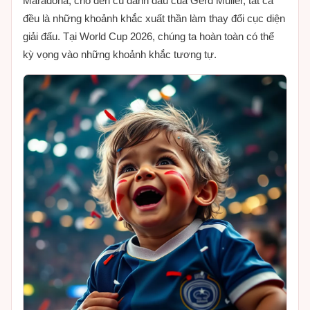
Maradona, cho đến cú đánh đầu của Gerd Müller, tất cả
đều là những khoảnh khắc xuất thần làm thay đổi cục diện
giải đấu. Tại World Cup 2026, chúng ta hoàn toàn có thể
kỳ vọng vào những khoảnh khắc tương tự.