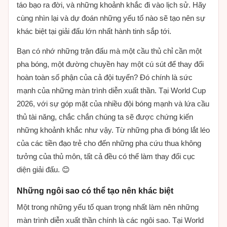
táo bạo ra đời, và những khoảnh khắc đi vào lịch sử. Hãy
cùng nhìn lại và dự đoán những yếu tố nào sẽ tạo nên sự
khác biệt tại giải đấu lớn nhất hành tinh sắp tới.
Bạn có nhớ những trận đấu mà một cầu thủ chỉ cần một
pha bóng, một đường chuyền hay một cú sút để thay đổi
hoàn toàn số phận của cả đội tuyển? Đó chính là sức
mạnh của những màn trình diễn xuất thần. Tại World Cup
2026, với sự góp mặt của nhiều đội bóng mạnh và lứa cầu
thủ tài năng, chắc chắn chúng ta sẽ được chứng kiến
những khoảnh khắc như vậy. Từ những pha đi bóng lắt léo
của các tiền đạo trẻ cho đến những pha cứu thua không
tưởng của thủ môn, tất cả đều có thể làm thay đổi cục
diện giải đấu. 😊
Những ngôi sao có thể tạo nên khác biệt
Một trong những yếu tố quan trọng nhất làm nên những
màn trình diễn xuất thần chính là các ngôi sao. Tại World