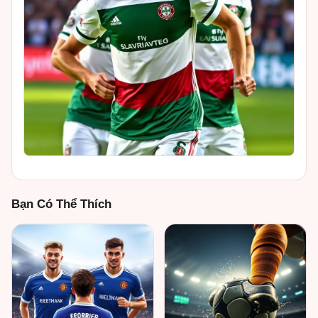
Bạn Có Thể Thích