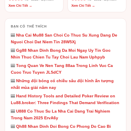
Xem Chi Tiết →
Xem Chi Tiết →
BẠN CÓ THỂ THÍCH
🎰
Nha Cai Mu88 San Choi Co Thuc Su Xung Dang De
Nguoi Choi Dat Niem Tin 28W5Xj
🎰
Gg88 Nhan Dinh Bong Da Moi Ngay Uy Tin Goc
Nhin Thuc Chien Tu Tay Choi Lau Nam Uphpyb
🎰
Tong Quan Ve Nen Tang 88aa Trong Linh Vuc Ca
Cuoc Truc Tuyen JL5dCY
🎰
Những đội bóng có chiều sâu đội hình ấn tượng
nhất mùa giải năm nay
🎰
Hand History Tools and Detailed Poker Review on
Lu88.broker: Three Findings That Demand Verification
🎰
U888 Co Thuc Su La Nha Cai Dang Trai Nghiem
Trong Nam 2025 ErvA6y
🎰
Qh88 Nhan Dinh Doi Bong Co Phong Do Cao Bi