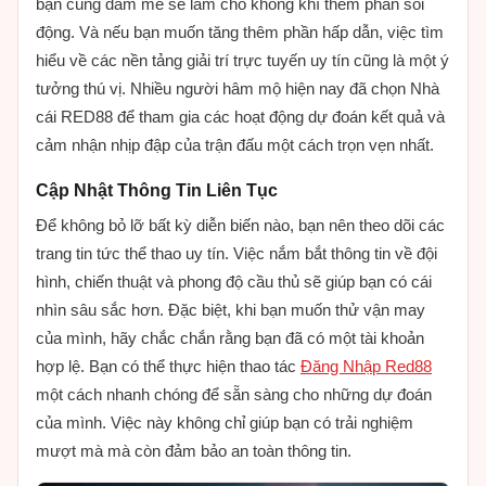
bạn cùng đam mê sẽ làm cho không khí thêm phần sôi
động. Và nếu bạn muốn tăng thêm phần hấp dẫn, việc tìm
hiểu về các nền tảng giải trí trực tuyến uy tín cũng là một ý
tưởng thú vị. Nhiều người hâm mộ hiện nay đã chọn Nhà
cái RED88 để tham gia các hoạt động dự đoán kết quả và
cảm nhận nhịp đập của trận đấu một cách trọn vẹn nhất.
Cập Nhật Thông Tin Liên Tục
Để không bỏ lỡ bất kỳ diễn biến nào, bạn nên theo dõi các
trang tin tức thể thao uy tín. Việc nắm bắt thông tin về đội
hình, chiến thuật và phong độ cầu thủ sẽ giúp bạn có cái
nhìn sâu sắc hơn. Đặc biệt, khi bạn muốn thử vận may
của mình, hãy chắc chắn rằng bạn đã có một tài khoản
hợp lệ. Bạn có thể thực hiện thao tác
Đăng Nhập Red88
một cách nhanh chóng để sẵn sàng cho những dự đoán
của mình. Việc này không chỉ giúp bạn có trải nghiệm
mượt mà mà còn đảm bảo an toàn thông tin.