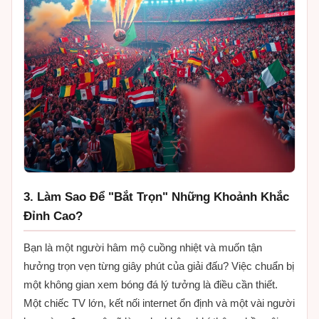
3. Làm Sao Để "Bắt Trọn" Những Khoảnh Khắc
Đỉnh Cao?
Bạn là một người hâm mộ cuồng nhiệt và muốn tận
hưởng trọn vẹn từng giây phút của giải đấu? Việc chuẩn bị
một không gian xem bóng đá lý tưởng là điều cần thiết.
Một chiếc TV lớn, kết nối internet ổn định và một vài người