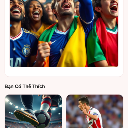
Bạn Có Thể Thích