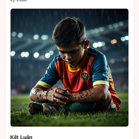
Kết Luận