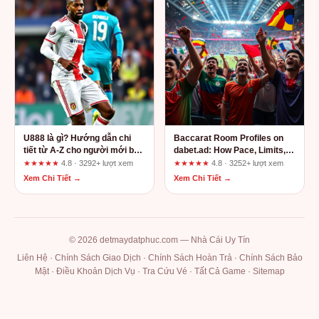
U888 là gì? Hướng dẫn chi
Baccarat Room Profiles on
tiết từ A-Z cho người mới bắt
dabet.ad: How Pace, Limits,
đầu
and Dealer Presentation
★★★★★
4.8 · 3292+ lượt xem
★★★★★
4.8 · 3252+ lượt xem
Compare
Xem Chi Tiết →
Xem Chi Tiết →
© 2026 detmaydatphuc.com — Nhà Cái Uy Tín
Liên Hệ
·
Chính Sách Giao Dịch
·
Chính Sách Hoàn Trả
·
Chính Sách Bảo
Mật
·
Điều Khoản Dịch Vụ
·
Tra Cứu Vé
·
Tất Cả Game
·
Sitemap