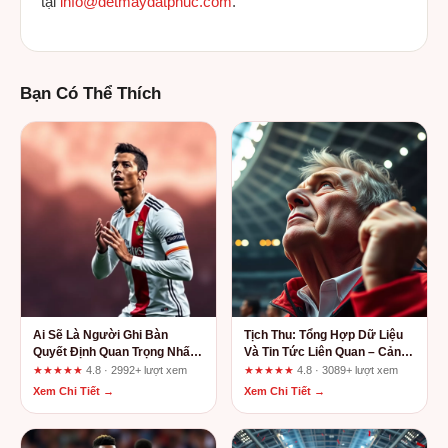
tại
info@detmaydatphuc.com
.
Bạn Có Thể Thích
Ai Sẽ Là Người Ghi Bàn
Tịch Thu: Tổng Hợp Dữ Liệu
Quyết Định Quan Trọng Nhất
Và Tin Tức Liên Quan – Cảnh
Của Cả Giải Đấu?
Báo Cho Chủ Website Nhỏ
★★★★★
4.8 · 2992+ lượt xem
★★★★★
4.8 · 3089+ lượt xem
Xem Chi Tiết →
Xem Chi Tiết →